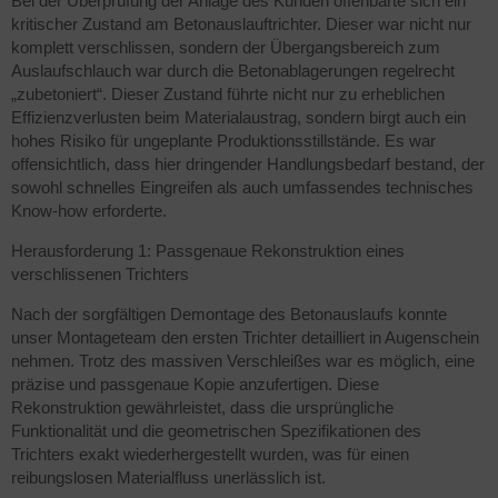
Bei der Überprüfung der Anlage des Kunden offenbarte sich ein
kritischer Zustand am Betonauslauftrichter. Dieser war nicht nur
komplett verschlissen, sondern der Übergangsbereich zum
Auslaufschlauch war durch die Betonablagerungen regelrecht
„zubetoniert“. Dieser Zustand führte nicht nur zu erheblichen
Effizienzverlusten beim Materialaustrag, sondern birgt auch ein
hohes Risiko für ungeplante Produktionsstillstände. Es war
offensichtlich, dass hier dringender Handlungsbedarf bestand, der
sowohl schnelles Eingreifen als auch umfassendes technisches
Know-how erforderte.
Herausforderung 1: Passgenaue Rekonstruktion eines
verschlissenen Trichters
Nach der sorgfältigen Demontage des Betonauslaufs konnte
unser Montageteam den ersten Trichter detailliert in Augenschein
nehmen. Trotz des massiven Verschleißes war es möglich, eine
präzise und passgenaue Kopie anzufertigen. Diese
Rekonstruktion gewährleistet, dass die ursprüngliche
Funktionalität und die geometrischen Spezifikationen des
Trichters exakt wiederhergestellt wurden, was für einen
reibungslosen Materialfluss unerlässlich ist.