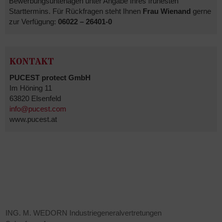
Bewerbungsunterlagen unter Angabe Ihres frühesten
Starttermins. Für Rückfragen steht Ihnen
Frau Wienand
gerne
zur Verfügung:
06022 – 26401-0
KONTAKT
PUCEST protect GmbH
Im Höning 11
63820 Elsenfeld
info@pucest.com
www.pucest.at
Kontakt
ING. M. WEDORN Industriegeneralvertretungen