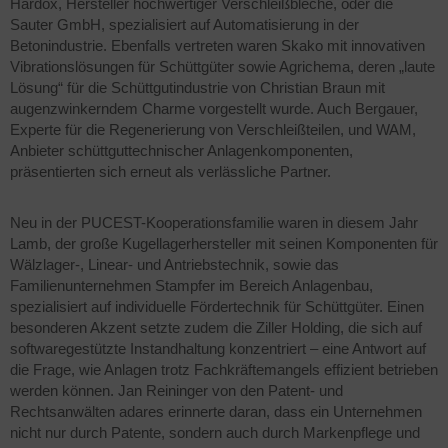
Hardox, Hersteller hochwertiger Verschleißbleche, oder die
Sauter GmbH, spezialisiert auf Automatisierung in der
Betonindustrie. Ebenfalls vertreten waren Skako mit innovativen
Vibrationslösungen für Schüttgüter sowie Agrichema, deren „laute
Lösung“ für die Schüttgutindustrie von Christian Braun mit
augenzwinkerndem Charme vorgestellt wurde. Auch Bergauer,
Experte für die Regenerierung von Verschleißteilen, und WAM,
Anbieter schüttguttechnischer Anlagenkomponenten,
präsentierten sich erneut als verlässliche Partner.
Neu in der PUCEST-Kooperationsfamilie waren in diesem Jahr
Lamb, der große Kugellagerhersteller mit seinen Komponenten für
Wälzlager-, Linear- und Antriebstechnik, sowie das
Familienunternehmen Stampfer im Bereich Anlagenbau,
spezialisiert auf individuelle Fördertechnik für Schüttgüter. Einen
besonderen Akzent setzte zudem die Ziller Holding, die sich auf
softwaregestützte Instandhaltung konzentriert – eine Antwort auf
die Frage, wie Anlagen trotz Fachkräftemangels effizient betrieben
werden können. Jan Reininger von den Patent- und
Rechtsanwälten adares erinnerte daran, dass ein Unternehmen
nicht nur durch Patente, sondern auch durch Markenpflege und